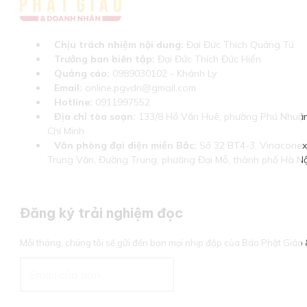
Chịu trách nhiệm nội dung:
Đại Đức Thích Quảng Tú
Trưởng ban biên tập:
Đại Đức Thích Đức Hiển
Quảng cáo:
0989030102 - Khánh Ly
Email:
online.pgvdn@gmail.com
Hotline:
0911997552
Địa chỉ tòa soạn:
133/8 Hồ Văn Huê, phường Phú Nhuận
Chí Minh
Văn phòng đại diện miền Bắc:
Số 32 BT4-3, Vinaconex 
Trung Văn, Đường Trung, phường Đại Mỗ, thành phố Hà Nộ
Đăng ký trải nghiệm đọc
Mỗi tháng, chúng tôi sẽ gửi đến bạn mọi nhịp đập của Báo Phật Giá