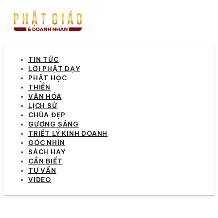
TIN TỨC
LỜI PHẬT DẠY
PHẬT HỌC
THIỀN
VĂN HÓA
LỊCH SỬ
CHÙA ĐẸP
GƯƠNG SÁNG
TRIẾT LÝ KINH DOANH
GÓC NHÌN
SÁCH HAY
CẦN BIẾT
TƯ VẤN
VIDEO