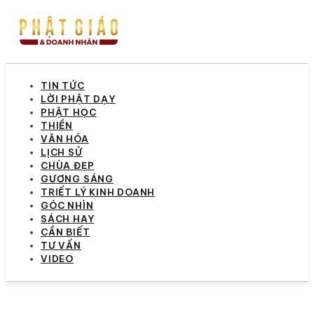
TIN TỨC
LỜI PHẬT DẠY
PHẬT HỌC
THIỀN
VĂN HÓA
LỊCH SỬ
CHÙA ĐẸP
GƯƠNG SÁNG
TRIẾT LÝ KINH DOANH
GÓC NHÌN
SÁCH HAY
CẦN BIẾT
TƯ VẤN
VIDEO