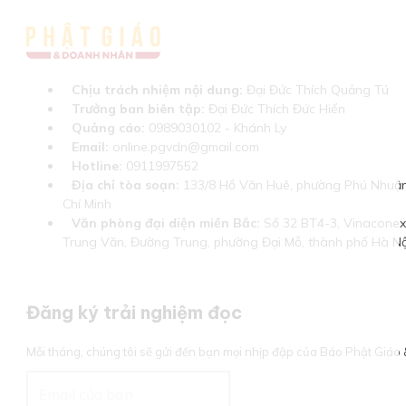
Chịu trách nhiệm nội dung:
Đại Đức Thích Quảng Tú
Trưởng ban biên tập:
Đại Đức Thích Đức Hiển
Quảng cáo:
0989030102 - Khánh Ly
Email:
online.pgvdn@gmail.com
Hotline:
0911997552
Địa chỉ tòa soạn:
133/8 Hồ Văn Huê, phường Phú Nhuận
Chí Minh
Văn phòng đại diện miền Bắc:
Số 32 BT4-3, Vinaconex 
Trung Văn, Đường Trung, phường Đại Mỗ, thành phố Hà Nộ
Đăng ký trải nghiệm đọc
Mỗi tháng, chúng tôi sẽ gửi đến bạn mọi nhịp đập của Báo Phật Giá