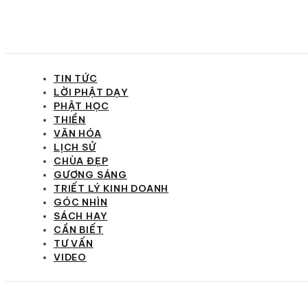
TIN TỨC
LỜI PHẬT DẠY
PHẬT HỌC
THIỀN
VĂN HÓA
LỊCH SỬ
CHÙA ĐẸP
GƯƠNG SÁNG
TRIẾT LÝ KINH DOANH
GÓC NHÌN
SÁCH HAY
CẦN BIẾT
TƯ VẤN
VIDEO