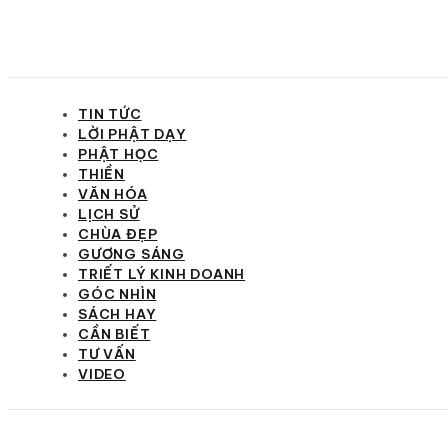
TIN TỨC
LỜI PHẬT DẠY
PHẬT HỌC
THIỀN
VĂN HÓA
LỊCH SỬ
CHÙA ĐẸP
GƯƠNG SÁNG
TRIẾT LÝ KINH DOANH
GÓC NHÌN
SÁCH HAY
CẦN BIẾT
TƯ VẤN
VIDEO