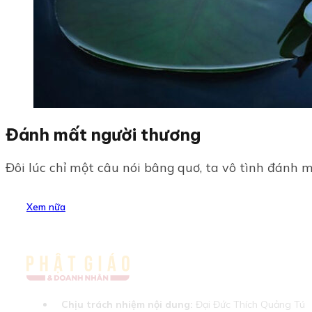
Đánh mất người thương
Đôi lúc chỉ một câu nói bâng quơ, ta vô tình đánh m
Xem nữa
Chịu trách nhiệm nội dung:
Đại Đức Thích Quảng Tú