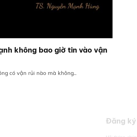
mạnh không bao giờ tin vào vận
ng có vận rủi nào mà không...
Đăng ký 
Mỗi tháng, chún