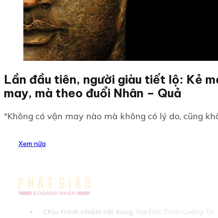
Lần đầu tiên, người giàu tiết lộ: Kẻ 
may, mà theo đuổi Nhân – Quả
"Không có vận may nào mà không có lý do, cũng khô
Xem nữa
Chịu trách nhiệm nội dung:
Đại Đức Thích Quảng Tú