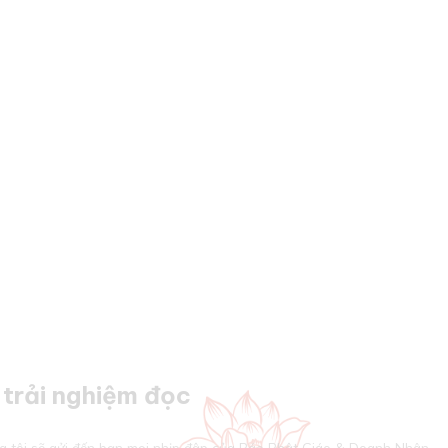
trải nghiệm đọc
g tôi sẽ gửi đến bạn mọi nhịp đập của Báo Phật Giáo & Doanh Nhân