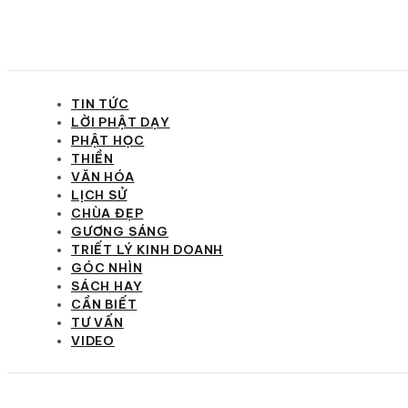
TIN TỨC
LỜI PHẬT DẠY
PHẬT HỌC
THIỀN
VĂN HÓA
LỊCH SỬ
CHÙA ĐẸP
GƯƠNG SÁNG
TRIẾT LÝ KINH DOANH
GÓC NHÌN
SÁCH HAY
CẦN BIẾT
TƯ VẤN
VIDEO