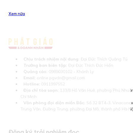
Xem nữa
Chịu trách nhiệm nội dung:
Đại Đức Thích Quảng Tú
Trưởng ban biên tập:
Đại Đức Thích Đức Hiển
Quảng cáo:
0989030102 - Khánh Ly
Email:
online.pgvdn@gmail.com
Hotline:
0911997552
Địa chỉ tòa soạn:
133/8 Hồ Văn Huê, phường Phú Nhuận
Chí Minh
Văn phòng đại diện miền Bắc:
Số 32 BT4-3, Vinaconex 
Trung Văn, Đường Trung, phường Đại Mỗ, thành phố Hà Nộ
Đăng ký trải nghiệm đọc