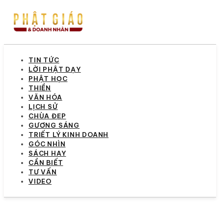
TIN TỨC
LỜI PHẬT DẠY
PHẬT HỌC
THIỀN
VĂN HÓA
LỊCH SỬ
CHÙA ĐẸP
GƯƠNG SÁNG
TRIẾT LÝ KINH DOANH
GÓC NHÌN
SÁCH HAY
CẦN BIẾT
TƯ VẤN
VIDEO