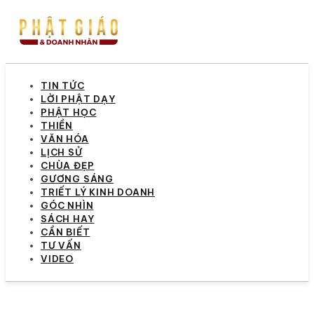
TIN TỨC
LỜI PHẬT DẠY
PHẬT HỌC
THIỀN
VĂN HÓA
LỊCH SỬ
CHÙA ĐẸP
GƯƠNG SÁNG
TRIẾT LÝ KINH DOANH
GÓC NHÌN
SÁCH HAY
CẦN BIẾT
TƯ VẤN
VIDEO