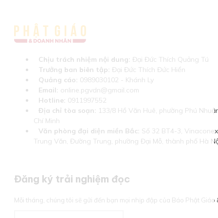
Chịu trách nhiệm nội dung:
Đại Đức Thích Quảng Tú
Trưởng ban biên tập:
Đại Đức Thích Đức Hiển
Quảng cáo:
0989030102 - Khánh Ly
Email:
online.pgvdn@gmail.com
Hotline:
0911997552
Địa chỉ tòa soạn:
133/8 Hồ Văn Huê, phường Phú Nhuận
Chí Minh
Văn phòng đại diện miền Bắc:
Số 32 BT4-3, Vinaconex 
Trung Văn, Đường Trung, phường Đại Mỗ, thành phố Hà Nộ
Đăng ký trải nghiệm đọc
Mỗi tháng, chúng tôi sẽ gửi đến bạn mọi nhịp đập của Báo Phật Giá