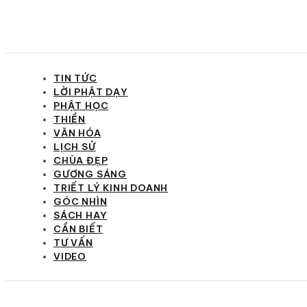
TIN TỨC
LỜI PHẬT DẠY
PHẬT HỌC
THIỀN
VĂN HÓA
LỊCH SỬ
CHÙA ĐẸP
GƯƠNG SÁNG
TRIẾT LÝ KINH DOANH
GÓC NHÌN
SÁCH HAY
CẦN BIẾT
TƯ VẤN
VIDEO