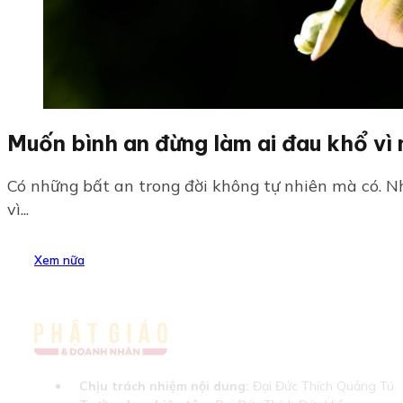
Muốn bình an đừng làm ai đau khổ vì
Có những bất an trong đời không tự nhiên mà có. N
vì...
Xem nữa
Chịu trách nhiệm nội dung:
Đại Đức Thích Quảng Tú