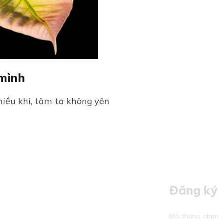
 mình
hiều khi, tâm ta không yên
Đăng ký 
Mỗi tháng, chún