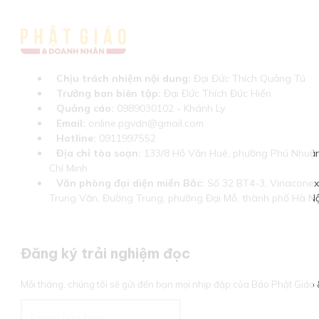
Chịu trách nhiệm nội dung:
Đại Đức Thích Quảng Tú
Trưởng ban biên tập:
Đại Đức Thích Đức Hiển
Quảng cáo:
0989030102 - Khánh Ly
Email:
online.pgvdn@gmail.com
Hotline:
0911997552
Địa chỉ tòa soạn:
133/8 Hồ Văn Huê, phường Phú Nhuận
Chí Minh
Văn phòng đại diện miền Bắc:
Số 32 BT4-3, Vinaconex 
Trung Văn, Đường Trung, phường Đại Mỗ, thành phố Hà Nộ
Đăng ký trải nghiệm đọc
Mỗi tháng, chúng tôi sẽ gửi đến bạn mọi nhịp đập của Báo Phật Giá