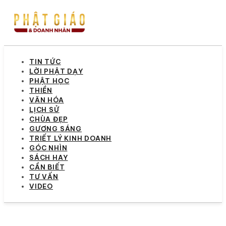
TIN TỨC
LỜI PHẬT DẠY
PHẬT HỌC
THIỀN
VĂN HÓA
LỊCH SỬ
CHÙA ĐẸP
GƯƠNG SÁNG
TRIẾT LÝ KINH DOANH
GÓC NHÌN
SÁCH HAY
CẦN BIẾT
TƯ VẤN
VIDEO