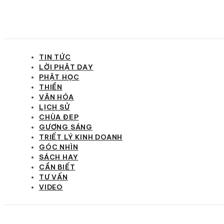
TIN TỨC
LỜI PHẬT DẠY
PHẬT HỌC
THIỀN
VĂN HÓA
LỊCH SỬ
CHÙA ĐẸP
GƯƠNG SÁNG
TRIẾT LÝ KINH DOANH
GÓC NHÌN
SÁCH HAY
CẦN BIẾT
TƯ VẤN
VIDEO