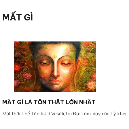
MẤT GÌ
MẤT GÌ LÀ TỔN THẤT LỚN NHẤT
Một thời Thế Tôn trú ở Vesàli, tại Đại Lâm, dạy các Tỷ kheo: