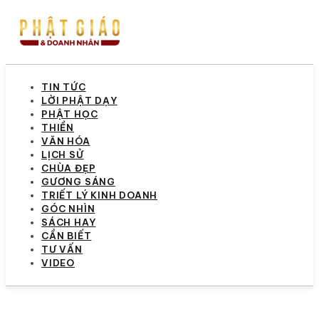
TIN TỨC
LỜI PHẬT DẠY
PHẬT HỌC
THIỀN
VĂN HÓA
LỊCH SỬ
CHÙA ĐẸP
GƯƠNG SÁNG
TRIẾT LÝ KINH DOANH
GÓC NHÌN
SÁCH HAY
CẦN BIẾT
TƯ VẤN
VIDEO