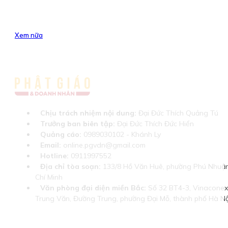
Xem nữa
Chịu trách nhiệm nội dung:
Đại Đức Thích Quảng Tú
Trưởng ban biên tập:
Đại Đức Thích Đức Hiển
Quảng cáo:
0989030102 - Khánh Ly
Email:
online.pgvdn@gmail.com
Hotline:
0911997552
Địa chỉ tòa soạn:
133/8 Hồ Văn Huê, phường Phú Nhuận
Chí Minh
Văn phòng đại diện miền Bắc:
Số 32 BT4-3, Vinaconex 
Trung Văn, Đường Trung, phường Đại Mỗ, thành phố Hà Nộ