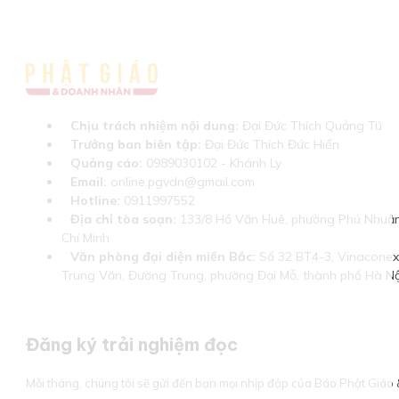
Chịu trách nhiệm nội dung:
Đại Đức Thích Quảng Tú
Trưởng ban biên tập:
Đại Đức Thích Đức Hiển
Quảng cáo:
0989030102 - Khánh Ly
Email:
online.pgvdn@gmail.com
Hotline:
0911997552
Địa chỉ tòa soạn:
133/8 Hồ Văn Huê, phường Phú Nhuận
Chí Minh
Văn phòng đại diện miền Bắc:
Số 32 BT4-3, Vinaconex 
Trung Văn, Đường Trung, phường Đại Mỗ, thành phố Hà Nộ
Đăng ký trải nghiệm đọc
Mỗi tháng, chúng tôi sẽ gửi đến bạn mọi nhịp đập của Báo Phật Giá