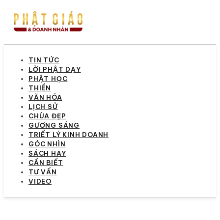
TIN TỨC
LỜI PHẬT DẠY
PHẬT HỌC
THIỀN
VĂN HÓA
LỊCH SỬ
CHÙA ĐẸP
GƯƠNG SÁNG
TRIẾT LÝ KINH DOANH
GÓC NHÌN
SÁCH HAY
CẦN BIẾT
TƯ VẤN
VIDEO