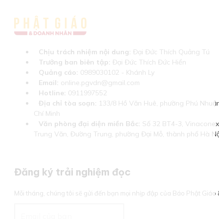
Chịu trách nhiệm nội dung:
Đại Đức Thích Quảng Tú
Trưởng ban biên tập:
Đại Đức Thích Đức Hiển
Quảng cáo:
0989030102 - Khánh Ly
Email:
online.pgvdn@gmail.com
Hotline:
0911997552
Địa chỉ tòa soạn:
133/8 Hồ Văn Huê, phường Phú Nhuận
Chí Minh
Văn phòng đại diện miền Bắc:
Số 32 BT4-3, Vinaconex 
Trung Văn, Đường Trung, phường Đại Mỗ, thành phố Hà Nộ
Đăng ký trải nghiệm đọc
Mỗi tháng, chúng tôi sẽ gửi đến bạn mọi nhịp đập của Báo Phật Giá