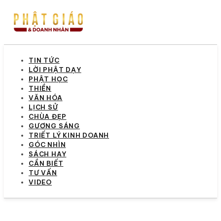
TIN TỨC
LỜI PHẬT DẠY
PHẬT HỌC
THIỀN
VĂN HÓA
LỊCH SỬ
CHÙA ĐẸP
GƯƠNG SÁNG
TRIẾT LÝ KINH DOANH
GÓC NHÌN
SÁCH HAY
CẦN BIẾT
TƯ VẤN
VIDEO