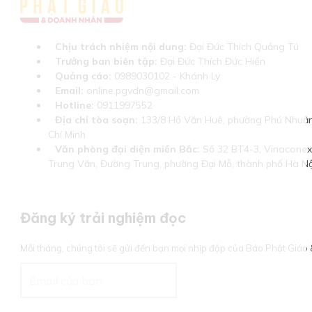
Chịu trách nhiệm nội dung:
Đại Đức Thích Quảng Tú
Trưởng ban biên tập:
Đại Đức Thích Đức Hiển
Quảng cáo:
0989030102 - Khánh Ly
Email:
online.pgvdn@gmail.com
Hotline:
0911997552
Địa chỉ tòa soạn:
133/8 Hồ Văn Huê, phường Phú Nhuận
Chí Minh
Văn phòng đại diện miền Bắc:
Số 32 BT4-3, Vinaconex 
Trung Văn, Đường Trung, phường Đại Mỗ, thành phố Hà Nộ
Đăng ký trải nghiệm đọc
Mỗi tháng, chúng tôi sẽ gửi đến bạn mọi nhịp đập của Báo Phật Giá