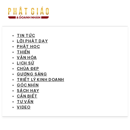
TIN TỨC
LỜI PHẬT DẠY
PHẬT HỌC
THIỀN
VĂN HÓA
LỊCH SỬ
CHÙA ĐẸP
GƯƠNG SÁNG
TRIẾT LÝ KINH DOANH
GÓC NHÌN
SÁCH HAY
CẦN BIẾT
TƯ VẤN
VIDEO