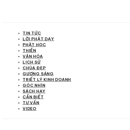
TIN TỨC
LỜI PHẬT DẠY
PHẬT HỌC
THIỀN
VĂN HÓA
LỊCH SỬ
CHÙA ĐẸP
GƯƠNG SÁNG
TRIẾT LÝ KINH DOANH
GÓC NHÌN
SÁCH HAY
CẦN BIẾT
TƯ VẤN
VIDEO