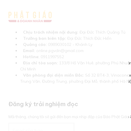
Chịu trách nhiệm nội dung:
Đại Đức Thích Quảng Tú
Trưởng ban biên tập:
Đại Đức Thích Đức Hiển
Quảng cáo:
0989030102 - Khánh Ly
Email:
online.pgvdn@gmail.com
Hotline:
0911997552
Địa chỉ tòa soạn:
133/8 Hồ Văn Huê, phường Phú Nhuận
Chí Minh
Văn phòng đại diện miền Bắc:
Số 32 BT4-3, Vinaconex 
Trung Văn, Đường Trung, phường Đại Mỗ, thành phố Hà Nộ
Đăng ký trải nghiệm đọc
Mỗi tháng, chúng tôi sẽ gửi đến bạn mọi nhịp đập của Báo Phật Giá