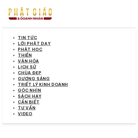
TIN TỨC
LỜI PHẬT DẠY
PHẬT HỌC
THIỀN
VĂN HÓA
LỊCH SỬ
CHÙA ĐẸP
GƯƠNG SÁNG
TRIẾT LÝ KINH DOANH
GÓC NHÌN
SÁCH HAY
CẦN BIẾT
TƯ VẤN
VIDEO