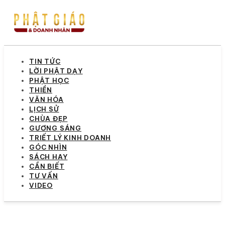
TIN TỨC
LỜI PHẬT DẠY
PHẬT HỌC
THIỀN
VĂN HÓA
LỊCH SỬ
CHÙA ĐẸP
GƯƠNG SÁNG
TRIẾT LÝ KINH DOANH
GÓC NHÌN
SÁCH HAY
CẦN BIẾT
TƯ VẤN
VIDEO