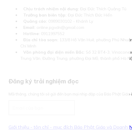
Chịu trách nhiệm nội dung:
Đại Đức Thích Quảng Tú
Trưởng ban biên tập:
Đại Đức Thích Đức Hiển
Quảng cáo:
0989030102 - Khánh Ly
Email:
online.pgvdn@gmail.com
Hotline:
0911997552
Địa chỉ tòa soạn:
133/8 Hồ Văn Huê, phường Phú Nhuận
Chí Minh
Văn phòng đại diện miền Bắc:
Số 32 BT4-3, Vinaconex 
Trung Văn, Đường Trung, phường Đại Mỗ, thành phố Hà Nộ
Đăng ký trải nghiệm đọc
Mỗi tháng, chúng tôi sẽ gửi đến bạn mọi nhịp đập của Báo Phật Giá
Giới thiệu - tôn chỉ - mục đích Báo Phật Giáo và Doanh