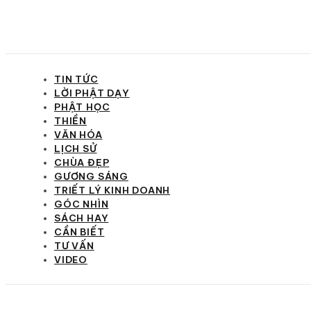
TIN TỨC
LỜI PHẬT DẠY
PHẬT HỌC
THIỀN
VĂN HÓA
LỊCH SỬ
CHÙA ĐẸP
GƯƠNG SÁNG
TRIẾT LÝ KINH DOANH
GÓC NHÌN
SÁCH HAY
CẦN BIẾT
TƯ VẤN
VIDEO