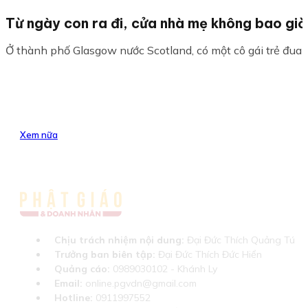
Từ ngày con ra đi, cửa nhà mẹ không bao giờ
Ở thành phố Glasgow nước Scotland, có một cô gái trẻ đua đò
Xem nữa
Chịu trách nhiệm nội dung:
Đại Đức Thích Quảng Tú
Trưởng ban biên tập:
Đại Đức Thích Đức Hiển
Quảng cáo:
0989030102 - Khánh Ly
Email:
online.pgvdn@gmail.com
Hotline:
0911997552