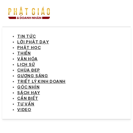
TIN TỨC
LỜI PHẬT DẠY
PHẬT HỌC
THIỀN
VĂN HÓA
LỊCH SỬ
CHÙA ĐẸP
GƯƠNG SÁNG
TRIẾT LÝ KINH DOANH
GÓC NHÌN
SÁCH HAY
CẦN BIẾT
TƯ VẤN
VIDEO