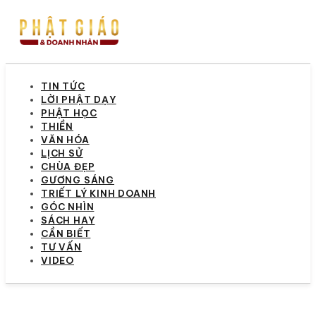
TIN TỨC
LỜI PHẬT DẠY
PHẬT HỌC
THIỀN
VĂN HÓA
LỊCH SỬ
CHÙA ĐẸP
GƯƠNG SÁNG
TRIẾT LÝ KINH DOANH
GÓC NHÌN
SÁCH HAY
CẦN BIẾT
TƯ VẤN
VIDEO