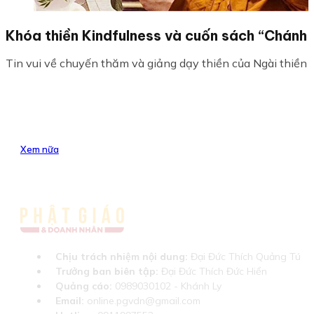
Khóa thiền Kindfulness và cuốn sách “Chánh 
Tin vui về chuyến thăm và giảng dạy thiền của Ngài thiền s
Xem nữa
Chịu trách nhiệm nội dung:
Đại Đức Thích Quảng Tú
Trưởng ban biên tập:
Đại Đức Thích Đức Hiển
Quảng cáo:
0989030102 - Khánh Ly
Email:
online.pgvdn@gmail.com