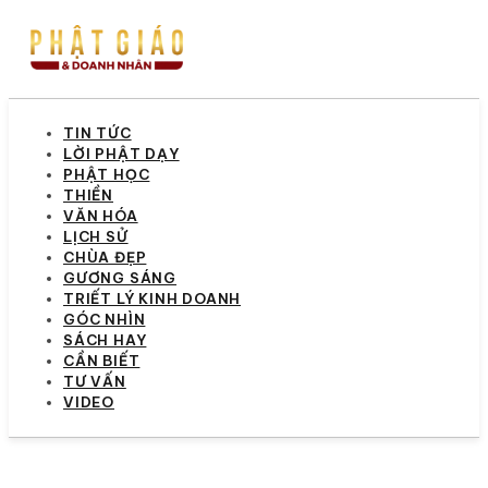
TIN TỨC
LỜI PHẬT DẠY
PHẬT HỌC
THIỀN
VĂN HÓA
LỊCH SỬ
CHÙA ĐẸP
GƯƠNG SÁNG
TRIẾT LÝ KINH DOANH
GÓC NHÌN
SÁCH HAY
CẦN BIẾT
TƯ VẤN
VIDEO