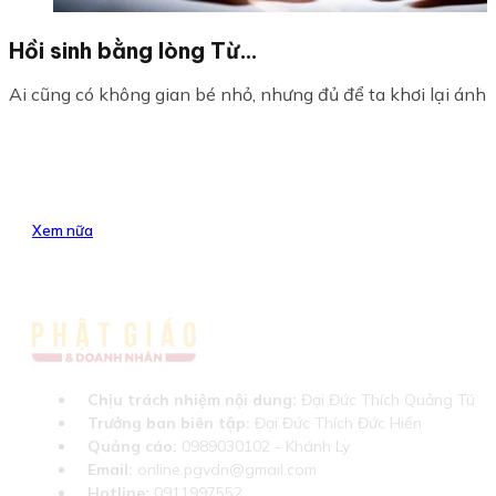
Hồi sinh bằng lòng Từ…
Ai cũng có không gian bé nhỏ, nhưng đủ để ta khơi lại ánh sá
Xem nữa
Chịu trách nhiệm nội dung:
Đại Đức Thích Quảng Tú
Trưởng ban biên tập:
Đại Đức Thích Đức Hiển
Quảng cáo:
0989030102 - Khánh Ly
Email:
online.pgvdn@gmail.com
Hotline:
0911997552