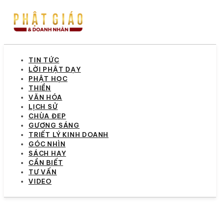
TIN TỨC
LỜI PHẬT DẠY
PHẬT HỌC
THIỀN
VĂN HÓA
LỊCH SỬ
CHÙA ĐẸP
GƯƠNG SÁNG
TRIẾT LÝ KINH DOANH
GÓC NHÌN
SÁCH HAY
CẦN BIẾT
TƯ VẤN
VIDEO