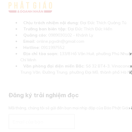
Chịu trách nhiệm nội dung:
Đại Đức Thích Quảng Tú
Trưởng ban biên tập:
Đại Đức Thích Đức Hiển
Quảng cáo:
0989030102 - Khánh Ly
Email:
online.pgvdn@gmail.com
Hotline:
0911997552
Địa chỉ tòa soạn:
133/8 Hồ Văn Huê, phường Phú Nhuận
Chí Minh
Văn phòng đại diện miền Bắc:
Số 32 BT4-3, Vinaconex 
Trung Văn, Đường Trung, phường Đại Mỗ, thành phố Hà Nộ
Đăng ký trải nghiệm đọc
Mỗi tháng, chúng tôi sẽ gửi đến bạn mọi nhịp đập của Báo Phật Giá