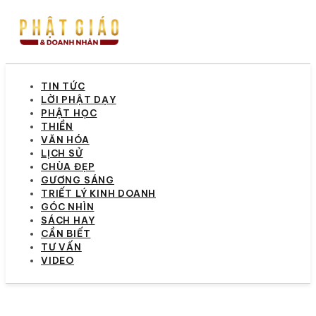
TIN TỨC
LỜI PHẬT DẠY
PHẬT HỌC
THIỀN
VĂN HÓA
LỊCH SỬ
CHÙA ĐẸP
GƯƠNG SÁNG
TRIẾT LÝ KINH DOANH
GÓC NHÌN
SÁCH HAY
CẦN BIẾT
TƯ VẤN
VIDEO