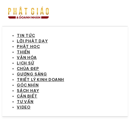
TIN TỨC
LỜI PHẬT DẠY
PHẬT HỌC
THIỀN
VĂN HÓA
LỊCH SỬ
CHÙA ĐẸP
GƯƠNG SÁNG
TRIẾT LÝ KINH DOANH
GÓC NHÌN
SÁCH HAY
CẦN BIẾT
TƯ VẤN
VIDEO