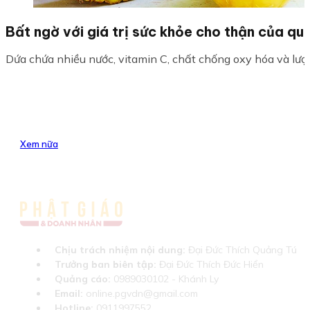
Bất ngờ với giá trị sức khỏe cho thận của qu
Dứa chứa nhiều nước, vitamin C, chất chống oxy hóa và lượng 
Xem nữa
Chịu trách nhiệm nội dung:
Đại Đức Thích Quảng Tú
Trưởng ban biên tập:
Đại Đức Thích Đức Hiển
Quảng cáo:
0989030102 - Khánh Ly
Email:
online.pgvdn@gmail.com
Hotline:
0911997552