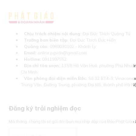
Chịu trách nhiệm nội dung:
Đại Đức Thích Quảng Tú
Trưởng ban biên tập:
Đại Đức Thích Đức Hiển
Quảng cáo:
0989030102 - Khánh Ly
Email:
online.pgvdn@gmail.com
Hotline:
0911997552
Địa chỉ tòa soạn:
133/8 Hồ Văn Huê, phường Phú Nhuận
Chí Minh
Văn phòng đại diện miền Bắc:
Số 32 BT4-3, Vinaconex 
Trung Văn, Đường Trung, phường Đại Mỗ, thành phố Hà Nộ
Đăng ký trải nghiệm đọc
Mỗi tháng, chúng tôi sẽ gửi đến bạn mọi nhịp đập của Báo Phật Giá