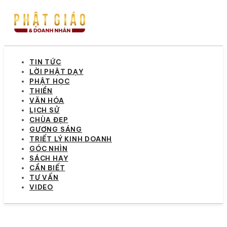
TIN TỨC
LỜI PHẬT DẠY
PHẬT HỌC
THIỀN
VĂN HÓA
LỊCH SỬ
CHÙA ĐẸP
GƯƠNG SÁNG
TRIẾT LÝ KINH DOANH
GÓC NHÌN
SÁCH HAY
CẦN BIẾT
TƯ VẤN
VIDEO