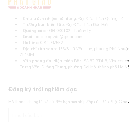
Chịu trách nhiệm nội dung:
Đại Đức Thích Quảng Tú
Trưởng ban biên tập:
Đại Đức Thích Đức Hiển
Quảng cáo:
0989030102 - Khánh Ly
Email:
online.pgvdn@gmail.com
Hotline:
0911997552
Địa chỉ tòa soạn:
133/8 Hồ Văn Huê, phường Phú Nhuận
Chí Minh
Văn phòng đại diện miền Bắc:
Số 32 BT4-3, Vinaconex 
Trung Văn, Đường Trung, phường Đại Mỗ, thành phố Hà Nộ
Đăng ký trải nghiệm đọc
Mỗi tháng, chúng tôi sẽ gửi đến bạn mọi nhịp đập của Báo Phật Giá