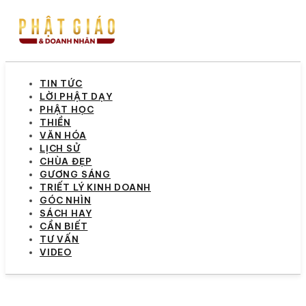
TIN TỨC
LỜI PHẬT DẠY
PHẬT HỌC
THIỀN
VĂN HÓA
LỊCH SỬ
CHÙA ĐẸP
GƯƠNG SÁNG
TRIẾT LÝ KINH DOANH
GÓC NHÌN
SÁCH HAY
CẦN BIẾT
TƯ VẤN
VIDEO