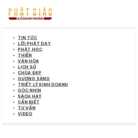
TIN TỨC
LỜI PHẬT DẠY
PHẬT HỌC
THIỀN
VĂN HÓA
LỊCH SỬ
CHÙA ĐẸP
GƯƠNG SÁNG
TRIẾT LÝ KINH DOANH
GÓC NHÌN
SÁCH HAY
CẦN BIẾT
TƯ VẤN
VIDEO