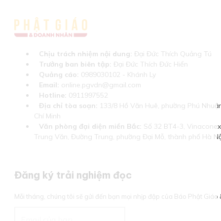
Chịu trách nhiệm nội dung:
Đại Đức Thích Quảng Tú
Trưởng ban biên tập:
Đại Đức Thích Đức Hiển
Quảng cáo:
0989030102 - Khánh Ly
Email:
online.pgvdn@gmail.com
Hotline:
0911997552
Địa chỉ tòa soạn:
133/8 Hồ Văn Huê, phường Phú Nhuận
Chí Minh
Văn phòng đại diện miền Bắc:
Số 32 BT4-3, Vinaconex 
Trung Văn, Đường Trung, phường Đại Mỗ, thành phố Hà Nộ
Đăng ký trải nghiệm đọc
Mỗi tháng, chúng tôi sẽ gửi đến bạn mọi nhịp đập của Báo Phật Giá