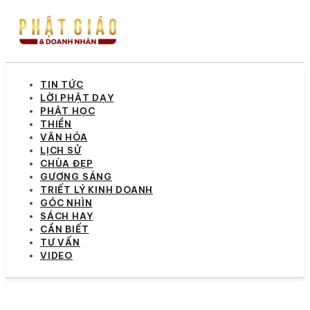
TIN TỨC
LỜI PHẬT DẠY
PHẬT HỌC
THIỀN
VĂN HÓA
LỊCH SỬ
CHÙA ĐẸP
GƯƠNG SÁNG
TRIẾT LÝ KINH DOANH
GÓC NHÌN
SÁCH HAY
CẦN BIẾT
TƯ VẤN
VIDEO