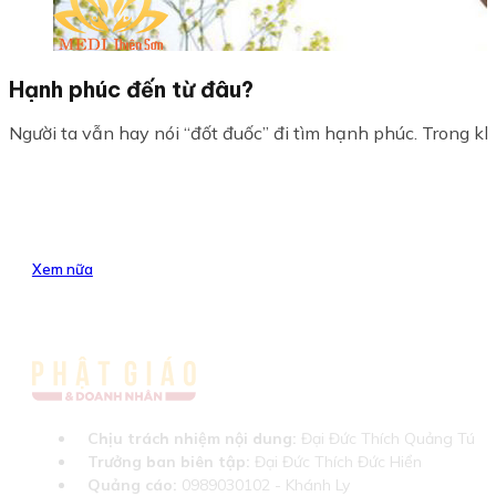
Hạnh phúc đến từ đâu?
Người ta vẫn hay nói “đốt đuốc” đi tìm hạnh phúc. Trong kh
Xem nữa
Chịu trách nhiệm nội dung:
Đại Đức Thích Quảng Tú
Trưởng ban biên tập:
Đại Đức Thích Đức Hiển
Quảng cáo:
0989030102 - Khánh Ly