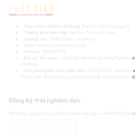
Chịu trách nhiệm nội dung:
Đại Đức Thích Quảng Tú
Trưởng ban biên tập:
Đại Đức Thích Đức Hiển
Quảng cáo:
0989030102 - Khánh Ly
Email:
online.pgvdn@gmail.com
Hotline:
0911997552
Địa chỉ tòa soạn:
133/8 Hồ Văn Huê, phường Phú Nhuận
Chí Minh
Văn phòng đại diện miền Bắc:
Số 32 BT4-3, Vinaconex 
Trung Văn, Đường Trung, phường Đại Mỗ, thành phố Hà Nộ
Đăng ký trải nghiệm đọc
Mỗi tháng, chúng tôi sẽ gửi đến bạn mọi nhịp đập của Báo Phật Giá