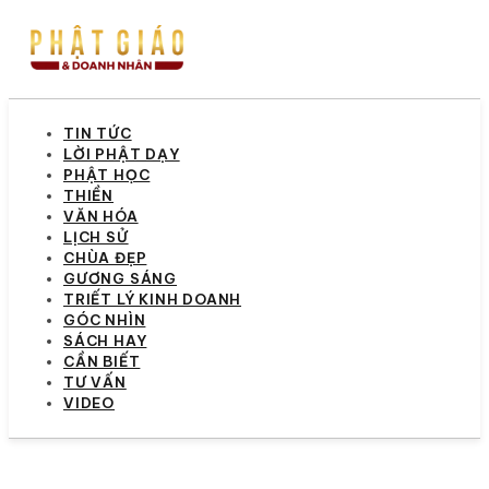
TIN TỨC
LỜI PHẬT DẠY
PHẬT HỌC
THIỀN
VĂN HÓA
LỊCH SỬ
CHÙA ĐẸP
GƯƠNG SÁNG
TRIẾT LÝ KINH DOANH
GÓC NHÌN
SÁCH HAY
CẦN BIẾT
TƯ VẤN
VIDEO