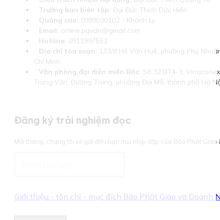
Trưởng ban biên tập:
Đại Đức Thích Đức Hiển
Quảng cáo:
0989030102 - Khánh Ly
Email:
online.pgvdn@gmail.com
Hotline:
0911997552
Địa chỉ tòa soạn:
133/8 Hồ Văn Huê, phường Phú Nhuận
Chí Minh
Văn phòng đại diện miền Bắc:
Số 32 BT4-3, Vinaconex 
Trung Văn, Đường Trung, phường Đại Mỗ, thành phố Hà Nộ
Đăng ký trải nghiệm đọc
Mỗi tháng, chúng tôi sẽ gửi đến bạn mọi nhịp đập của Báo Phật Giá
Giới thiệu - tôn chỉ - mục đích Báo Phật Giáo và Doanh