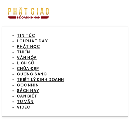
TIN TỨC
LỜI PHẬT DẠY
PHẬT HỌC
THIỀN
VĂN HÓA
LỊCH SỬ
CHÙA ĐẸP
GƯƠNG SÁNG
TRIẾT LÝ KINH DOANH
GÓC NHÌN
SÁCH HAY
CẦN BIẾT
TƯ VẤN
VIDEO