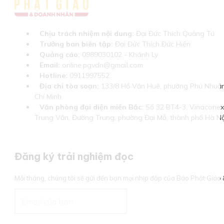
Chịu trách nhiệm nội dung:
Đại Đức Thích Quảng Tú
Trưởng ban biên tập:
Đại Đức Thích Đức Hiển
Quảng cáo:
0989030102 - Khánh Ly
Email:
online.pgvdn@gmail.com
Hotline:
0911997552
Địa chỉ tòa soạn:
133/8 Hồ Văn Huê, phường Phú Nhuận
Chí Minh
Văn phòng đại diện miền Bắc:
Số 32 BT4-3, Vinaconex 
Trung Văn, Đường Trung, phường Đại Mỗ, thành phố Hà Nộ
Đăng ký trải nghiệm đọc
Mỗi tháng, chúng tôi sẽ gửi đến bạn mọi nhịp đập của Báo Phật Giá