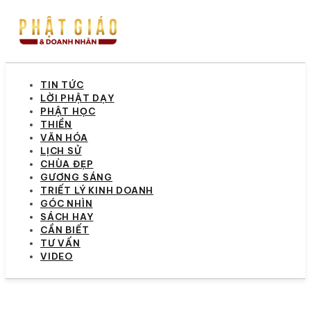
TIN TỨC
LỜI PHẬT DẠY
PHẬT HỌC
THIỀN
VĂN HÓA
LỊCH SỬ
CHÙA ĐẸP
GƯƠNG SÁNG
TRIẾT LÝ KINH DOANH
GÓC NHÌN
SÁCH HAY
CẦN BIẾT
TƯ VẤN
VIDEO