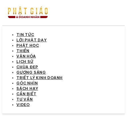
TIN TỨC
LỜI PHẬT DẠY
PHẬT HỌC
THIỀN
VĂN HÓA
LỊCH SỬ
CHÙA ĐẸP
GƯƠNG SÁNG
TRIẾT LÝ KINH DOANH
GÓC NHÌN
SÁCH HAY
CẦN BIẾT
TƯ VẤN
VIDEO