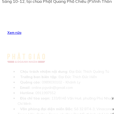
Sáng 10-12, tại chùa Phật Quang Phổ Chiếu (P.Vĩnh Thông)
Xem nữa
Chịu trách nhiệm nội dung:
Đại Đức Thích Quảng Tú
Trưởng ban biên tập:
Đại Đức Thích Đức Hiển
Quảng cáo:
0989030102 - Khánh Ly
Email:
online.pgvdn@gmail.com
Hotline:
0911997552
Địa chỉ tòa soạn:
133/8 Hồ Văn Huê, phường Phú Nhuận
Chí Minh
Văn phòng đại diện miền Bắc:
Số 32 BT4-3, Vinaconex 