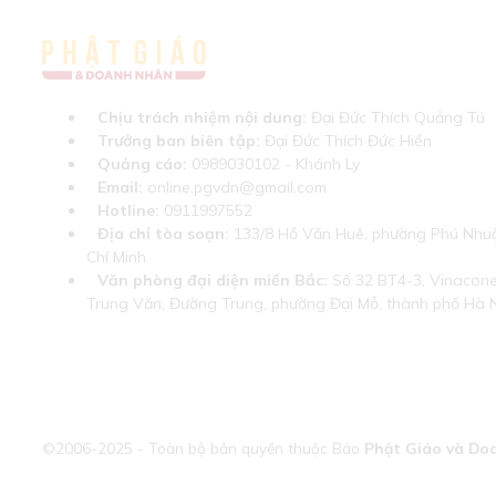
Chịu trách nhiệm nội dung:
Đại Đức Thích Quảng Tú
Trưởng ban biên tập:
Đại Đức Thích Đức Hiển
Quảng cáo:
0989030102 - Khánh Ly
Email:
online.pgvdn@gmail.com
Hotline:
0911997552
Địa chỉ tòa soạn:
133/8 Hồ Văn Huê, phường Phú Nhuậ
Chí Minh
Văn phòng đại diện miền Bắc:
Số 32 BT4-3, Vinaconex
Trung Văn, Đường Trung, phường Đại Mỗ, thành phố Hà 
©2006-2025 - Toàn bộ bản quyền thuộc Báo
Phật Giáo và Do