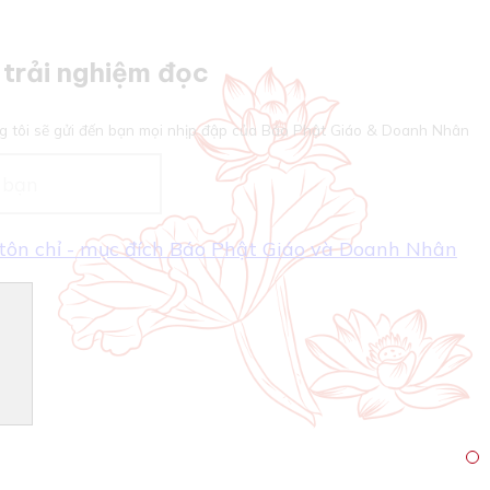
trải nghiệm đọc
g tôi sẽ gửi đến bạn mọi nhịp đập của Báo Phật Giáo & Doanh Nhân
- tôn chỉ - mục đích Báo Phật Giáo và Doanh Nhân