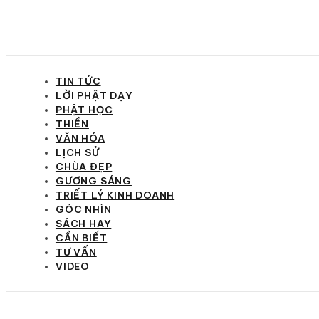
TIN TỨC
LỜI PHẬT DẠY
PHẬT HỌC
THIỀN
VĂN HÓA
LỊCH SỬ
CHÙA ĐẸP
GƯƠNG SÁNG
TRIẾT LÝ KINH DOANH
GÓC NHÌN
SÁCH HAY
CẦN BIẾT
TƯ VẤN
VIDEO