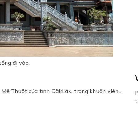
ổng đi vào.
 Thuột của tỉnh ĐăkLăk, trong khuôn viên...
P
t