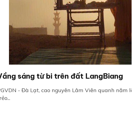
Vầng sáng từ bi trên đất LangBiang
GVDN - Đà Lạt, cao nguyên Lâm Viên quanh năm lãn
rẻo...