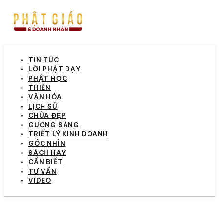
TIN TỨC
LỜI PHẬT DẠY
PHẬT HỌC
THIỀN
VĂN HÓA
LỊCH SỬ
CHÙA ĐẸP
GƯƠNG SÁNG
TRIẾT LÝ KINH DOANH
GÓC NHÌN
SÁCH HAY
CẦN BIẾT
TƯ VẤN
VIDEO