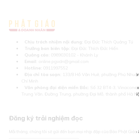
Chịu trách nhiệm nội dung:
Đại Đức Thích Quảng Tú
Trưởng ban biên tập:
Đại Đức Thích Đức Hiển
Quảng cáo:
0989030102 - Khánh Ly
Email:
online.pgvdn@gmail.com
Hotline:
0911997552
Địa chỉ tòa soạn:
133/8 Hồ Văn Huê, phường Phú Nhuận
Chí Minh
Văn phòng đại diện miền Bắc:
Số 32 BT4-3, Vinaconex 
Trung Văn, Đường Trung, phường Đại Mỗ, thành phố Hà Nộ
Đăng ký trải nghiệm đọc
Mỗi tháng, chúng tôi sẽ gửi đến bạn mọi nhịp đập của Báo Phật Giá