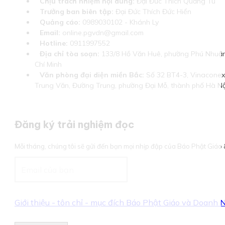
Chịu trách nhiệm nội dung:
Đại Đức Thích Quảng Tú
Trưởng ban biên tập:
Đại Đức Thích Đức Hiển
Quảng cáo:
0989030102 - Khánh Ly
Email:
online.pgvdn@gmail.com
Hotline:
0911997552
Địa chỉ tòa soạn:
133/8 Hồ Văn Huê, phường Phú Nhuận
Chí Minh
Văn phòng đại diện miền Bắc:
Số 32 BT4-3, Vinaconex 
Trung Văn, Đường Trung, phường Đại Mỗ, thành phố Hà Nộ
Đăng ký trải nghiệm đọc
Mỗi tháng, chúng tôi sẽ gửi đến bạn mọi nhịp đập của Báo Phật Giá
Giới thiệu - tôn chỉ - mục đích Báo Phật Giáo và Doanh