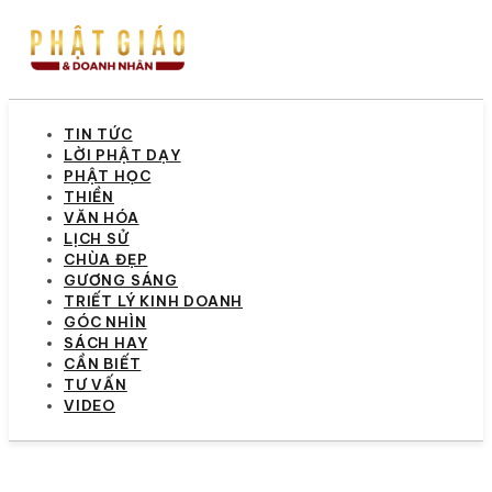
TIN TỨC
LỜI PHẬT DẠY
PHẬT HỌC
THIỀN
VĂN HÓA
LỊCH SỬ
CHÙA ĐẸP
GƯƠNG SÁNG
TRIẾT LÝ KINH DOANH
GÓC NHÌN
SÁCH HAY
CẦN BIẾT
TƯ VẤN
VIDEO