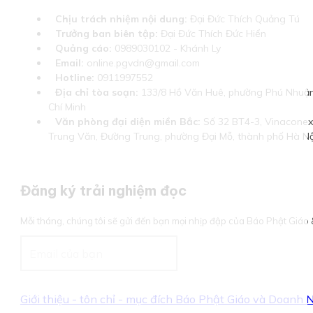
Chịu trách nhiệm nội dung:
Đại Đức Thích Quảng Tú
Trưởng ban biên tập:
Đại Đức Thích Đức Hiển
Quảng cáo:
0989030102 - Khánh Ly
Email:
online.pgvdn@gmail.com
Hotline:
0911997552
Địa chỉ tòa soạn:
133/8 Hồ Văn Huê, phường Phú Nhuận
Chí Minh
Văn phòng đại diện miền Bắc:
Số 32 BT4-3, Vinaconex 
Trung Văn, Đường Trung, phường Đại Mỗ, thành phố Hà Nộ
Đăng ký trải nghiệm đọc
Mỗi tháng, chúng tôi sẽ gửi đến bạn mọi nhịp đập của Báo Phật Giá
Giới thiệu - tôn chỉ - mục đích Báo Phật Giáo và Doanh