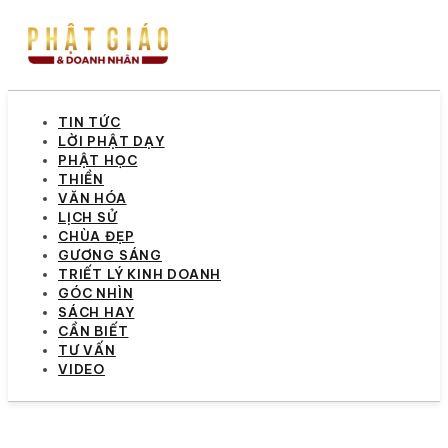
TIN TỨC
LỜI PHẬT DẠY
PHẬT HỌC
THIỀN
VĂN HÓA
LỊCH SỬ
CHÙA ĐẸP
GƯƠNG SÁNG
TRIẾT LÝ KINH DOANH
GÓC NHÌN
SÁCH HAY
CẦN BIẾT
TƯ VẤN
VIDEO