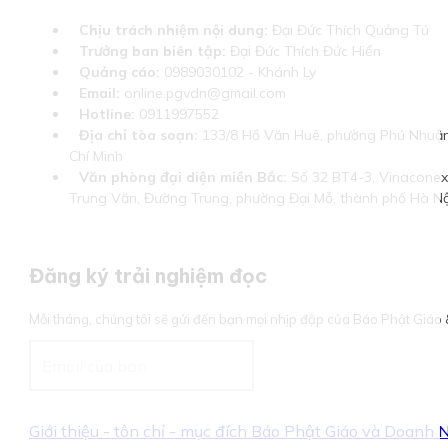
Chịu trách nhiệm nội dung:
Đại Đức Thích Quảng Tú
Trưởng ban biên tập:
Đại Đức Thích Đức Hiển
Quảng cáo:
0989030102 - Khánh Ly
Email:
online.pgvdn@gmail.com
Hotline:
0911997552
Địa chỉ tòa soạn:
133/8 Hồ Văn Huê, phường Phú Nhuận
Chí Minh
Văn phòng đại diện miền Bắc:
Số 32 BT4-3, Vinaconex 
Trung Văn, Đường Trung, phường Đại Mỗ, thành phố Hà Nộ
Đăng ký trải nghiệm đọc
Mỗi tháng, chúng tôi sẽ gửi đến bạn mọi nhịp đập của Báo Phật Giá
Giới thiệu - tôn chỉ - mục đích Báo Phật Giáo và Doanh