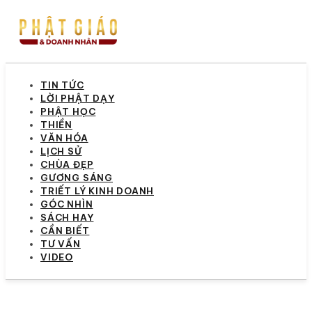
TIN TỨC
LỜI PHẬT DẠY
PHẬT HỌC
THIỀN
VĂN HÓA
LỊCH SỬ
CHÙA ĐẸP
GƯƠNG SÁNG
TRIẾT LÝ KINH DOANH
GÓC NHÌN
SÁCH HAY
CẦN BIẾT
TƯ VẤN
VIDEO