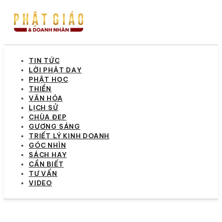
TIN TỨC
LỜI PHẬT DẠY
PHẬT HỌC
THIỀN
VĂN HÓA
LỊCH SỬ
CHÙA ĐẸP
GƯƠNG SÁNG
TRIẾT LÝ KINH DOANH
GÓC NHÌN
SÁCH HAY
CẦN BIẾT
TƯ VẤN
VIDEO