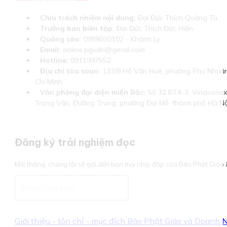
Chịu trách nhiệm nội dung:
Đại Đức Thích Quảng Tú
Trưởng ban biên tập:
Đại Đức Thích Đức Hiển
Quảng cáo:
0989030102 - Khánh Ly
Email:
online.pgvdn@gmail.com
Hotline:
0911997552
Địa chỉ tòa soạn:
133/8 Hồ Văn Huê, phường Phú Nhuận
Chí Minh
Văn phòng đại diện miền Bắc:
Số 32 BT4-3, Vinaconex 
Trung Văn, Đường Trung, phường Đại Mỗ, thành phố Hà Nộ
Đăng ký trải nghiệm đọc
Mỗi tháng, chúng tôi sẽ gửi đến bạn mọi nhịp đập của Báo Phật Giá
Giới thiệu - tôn chỉ - mục đích Báo Phật Giáo và Doanh