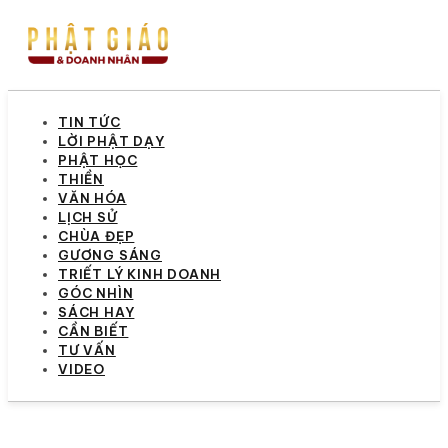
TIN TỨC
LỜI PHẬT DẠY
PHẬT HỌC
THIỀN
VĂN HÓA
LỊCH SỬ
CHÙA ĐẸP
GƯƠNG SÁNG
TRIẾT LÝ KINH DOANH
GÓC NHÌN
SÁCH HAY
CẦN BIẾT
TƯ VẤN
VIDEO