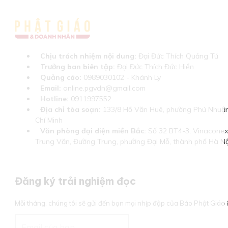
Chịu trách nhiệm nội dung:
Đại Đức Thích Quảng Tú
Trưởng ban biên tập:
Đại Đức Thích Đức Hiển
Quảng cáo:
0989030102 - Khánh Ly
Email:
online.pgvdn@gmail.com
Hotline:
0911997552
Địa chỉ tòa soạn:
133/8 Hồ Văn Huê, phường Phú Nhuận
Chí Minh
Văn phòng đại diện miền Bắc:
Số 32 BT4-3, Vinaconex 
Trung Văn, Đường Trung, phường Đại Mỗ, thành phố Hà Nộ
Đăng ký trải nghiệm đọc
Mỗi tháng, chúng tôi sẽ gửi đến bạn mọi nhịp đập của Báo Phật Giá